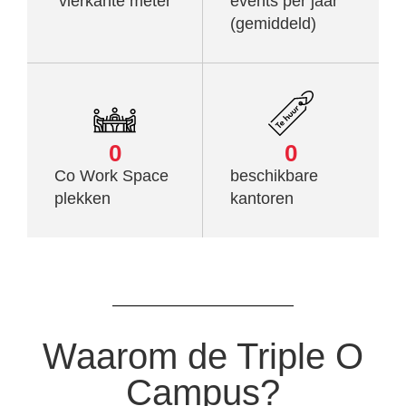
vierkante meter
events per jaar
(gemiddeld)
0
0
Co Work Space
beschikbare
plekken
kantoren
Waarom de Triple O
Campus?