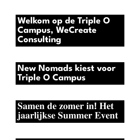
Welkom op de Triple O
Campus, WeCreate
Consulting
New Nomads kiest voor
Triple O Campus
𝐒𝐚𝐦𝐞𝐧 𝐝𝐞 𝐳𝐨𝐦𝐞𝐫 𝐢𝐧! 𝐇𝐞𝐭
𝐣𝐚𝐚𝐫𝐥𝐢𝐣𝐤𝐬𝐞 𝐒𝐮𝐦𝐦𝐞𝐫 𝐄𝐯𝐞𝐧𝐭