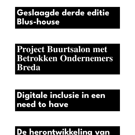
Geslaagde derde editie
Blus-house
𝐏𝐫𝐨𝐣𝐞𝐜𝐭 𝐁𝐮𝐮𝐫𝐭𝐬𝐚𝐥𝐨𝐧 𝐦𝐞𝐭
𝐁𝐞𝐭𝐫𝐨𝐤𝐤𝐞𝐧 𝐎𝐧𝐝𝐞𝐫𝐧𝐞𝐦𝐞𝐫𝐬
𝐁𝐫𝐞𝐝𝐚
Digitale inclusie in een
need to have
De herontwikkeling van