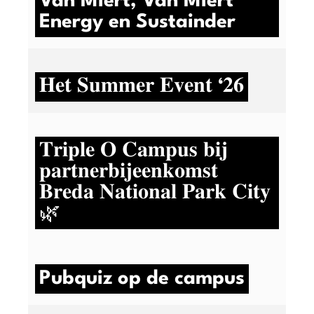
Van Miert, Van Miert
Energy en Sustainder
𝐇𝐞𝐭 𝐒𝐮𝐦𝐦𝐞𝐫 𝐄𝐯𝐞𝐧𝐭 ‘𝟐𝟔
𝐓𝐫𝐢𝐩𝐥𝐞 𝐎 𝐂𝐚𝐦𝐩𝐮𝐬 𝐛𝐢𝐣
𝐩𝐚𝐫𝐭𝐧𝐞𝐫𝐛𝐢𝐣𝐞𝐞𝐧𝐤𝐨𝐦𝐬𝐭
𝐁𝐫𝐞𝐝𝐚 𝐍𝐚𝐭𝐢𝐨𝐧𝐚𝐥 𝐏𝐚𝐫𝐤 𝐂𝐢𝐭𝐲
🌿
Pubquiz op de campus