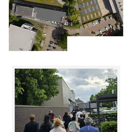
Op de campus
gebeurt véél. Lees
hieronder het
laatste nieuws.