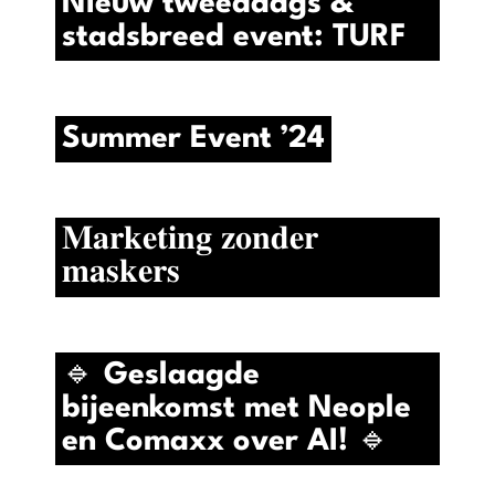
Nieuw tweedaags &
stadsbreed event: TURF
Summer Event ’24
𝐌𝐚𝐫𝐤𝐞𝐭𝐢𝐧𝐠 𝐳𝐨𝐧𝐝𝐞𝐫
𝐦𝐚𝐬𝐤𝐞𝐫𝐬
🔹 Geslaagde
bijeenkomst met Neople
en Comaxx over AI! 🔹