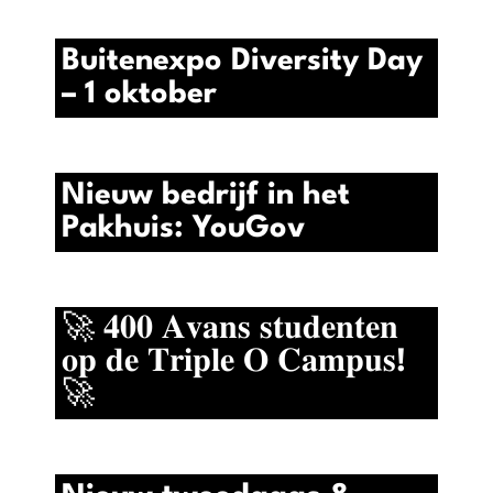
Buitenexpo Diversity Day
– 1 oktober
Nieuw bedrijf in het
Pakhuis: YouGov
🚀 𝟒𝟎𝟎 𝐀𝐯𝐚𝐧𝐬 𝐬𝐭𝐮𝐝𝐞𝐧𝐭𝐞𝐧
𝐨𝐩 𝐝𝐞 𝐓𝐫𝐢𝐩𝐥𝐞 𝐎 𝐂𝐚𝐦𝐩𝐮𝐬!
🚀