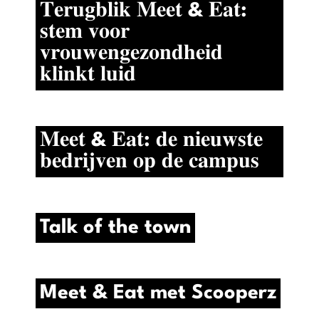
𝐓𝐞𝐫𝐮𝐠𝐛𝐥𝐢𝐤 𝐌𝐞𝐞𝐭 & 𝐄𝐚𝐭:
𝐬𝐭𝐞𝐦 𝐯𝐨𝐨𝐫
𝐯𝐫𝐨𝐮𝐰𝐞𝐧𝐠𝐞𝐳𝐨𝐧𝐝𝐡𝐞𝐢𝐝
𝐤𝐥𝐢𝐧𝐤𝐭 𝐥𝐮𝐢𝐝
𝐌𝐞𝐞𝐭 & 𝐄𝐚𝐭: 𝐝𝐞 𝐧𝐢𝐞𝐮𝐰𝐬𝐭𝐞
𝐛𝐞𝐝𝐫𝐢𝐣𝐯𝐞𝐧 𝐨𝐩 𝐝𝐞 𝐜𝐚𝐦𝐩𝐮𝐬
Talk of the town
Meet & Eat met Scooperz