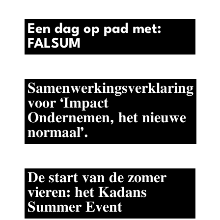
Een dag op pad met:
FALSUM
𝐒𝐚𝐦𝐞𝐧𝐰𝐞𝐫𝐤𝐢𝐧𝐠𝐬𝐯𝐞𝐫𝐤𝐥𝐚𝐫𝐢𝐧𝐠
𝐯𝐨𝐨𝐫 ‘𝐈𝐦𝐩𝐚𝐜𝐭
𝐎𝐧𝐝𝐞𝐫𝐧𝐞𝐦𝐞𝐧, 𝐡𝐞𝐭 𝐧𝐢𝐞𝐮𝐰𝐞
𝐧𝐨𝐫𝐦𝐚𝐚𝐥’.
𝐃𝐞 𝐬𝐭𝐚𝐫𝐭 𝐯𝐚𝐧 𝐝𝐞 𝐳𝐨𝐦𝐞𝐫
𝐯𝐢𝐞𝐫𝐞𝐧: 𝐡𝐞𝐭 𝐊𝐚𝐝𝐚𝐧𝐬
𝐒𝐮𝐦𝐦𝐞𝐫 𝐄𝐯𝐞𝐧𝐭