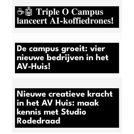
☕🤖 𝐓𝐫𝐢𝐩𝐥𝐞 𝐎 𝐂𝐚𝐦𝐩𝐮𝐬
𝐥𝐚𝐧𝐜𝐞𝐞𝐫𝐭 𝐀𝐈-𝐤𝐨𝐟𝐟𝐢𝐞𝐝𝐫𝐨𝐧𝐞𝐬!
De campus groeit: vier
nieuwe bedrijven in het
AV-Huis!
Nieuwe creatieve kracht
in het AV Huis: maak
kennis met Studio
Rodedraad