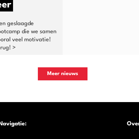
eer
en geslaagde
bootcamp die we samen
oral veel motivatie!
rug! >
Meer nieuws
Navigatie:
Over